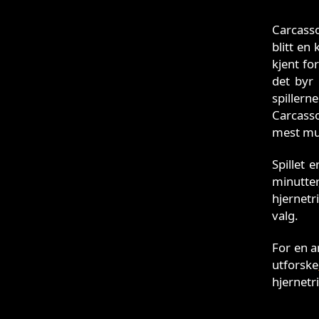
Carcasso
blitt en
kjent fo
det byr
spiller
Carcasso
mest mul
Spillet 
minutter
hjernet
valg.
For en a
utforske
hjernetr