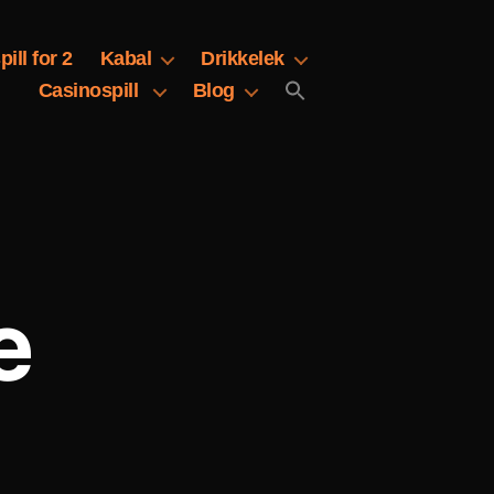
pill for 2
Kabal
Drikkelek
Casinospill
Blog
e