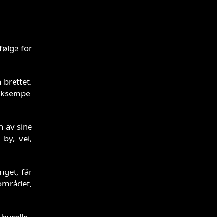
følge for
 brettet.
 eksempel
n av sine
by, vei,
nget, får
 området,
bycelle i