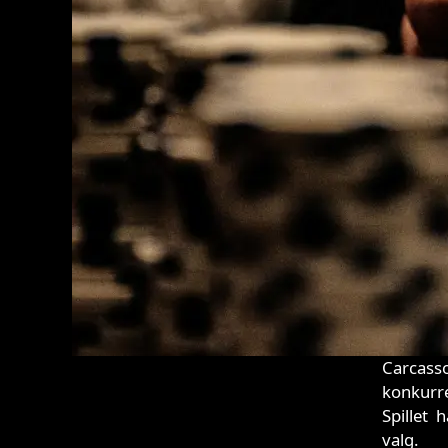
Carcass
konkurre
Spillet 
valg.