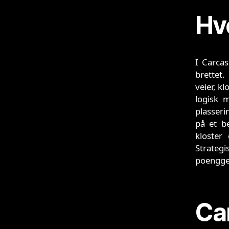
Hv
I Carcas
brettet.
veier, k
logisk 
plasseri
på et b
kloster 
Strateg
poenggev
Ca