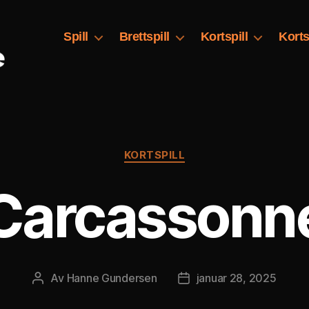
Spill
Brettspill
Kortspill
Korts
Kategorier
KORTSPILL
Carcassonn
Av
Hanne Gundersen
januar 28, 2025
Innleggsforfatter
Publiseringsdato