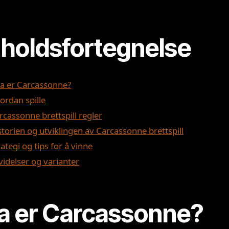
nholdsfortegnelse
a er Carcassonne?
ordan spille
rcassonne brettspill regler
storien og utviklingen av Carcassonne brettspill
rategi og tips for å vinne
videlser og varianter
a er Carcassonne?