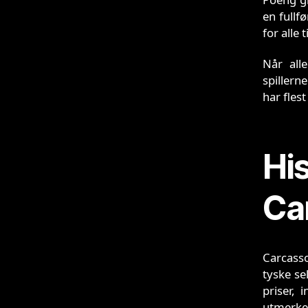
en fullf
for alle
Når alle
spillern
har fles
His
Ca
Carcasso
tyske se
priser, 
utmerkel