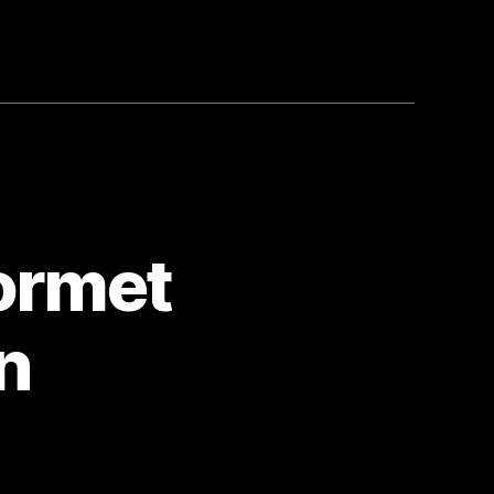
formet
n