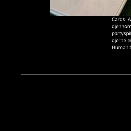
Cards Ag
gjennom 
partyspi
gjerne e
Humanity