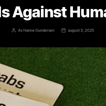
s Against Hum
Av
Hanne Gundersen
august 3, 2025
Innleggsforfatter
Publiseringsdato