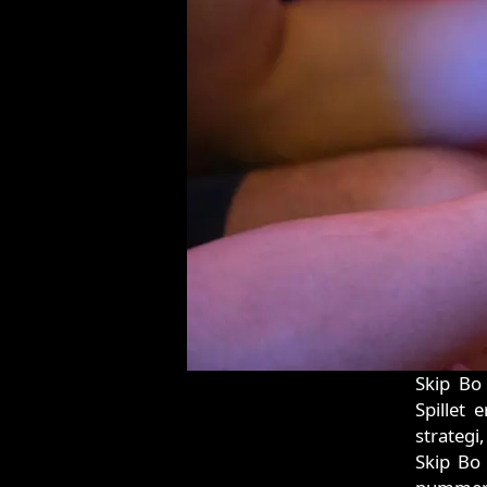
Skip Bo 
Spillet
strategi
Skip Bo 