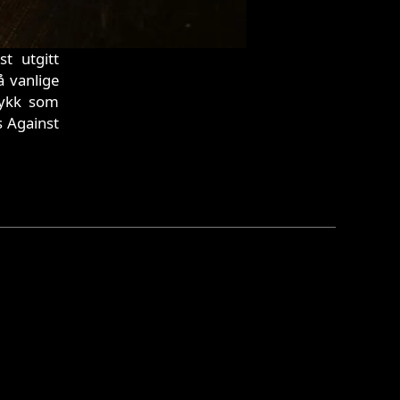
st utgitt
å vanlige
trykk som
s Against