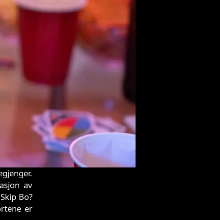
egjenger.
asjon av
 Skip Bo?
ortene er