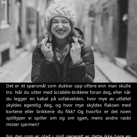
Det er et spørsmål som dukker opp oftere enn man skulle
tro. Når du sitter med
Scrabble-brikkene
foran deg, eller når
du legger en kabal på sofakvelden, hvor mye av utfallet
skyldes egentlig deg, og hvor mye skyldes flaksen med
kortene eller brikkene du fikk? Og hvorfor er det noen
spilltyper vi spiller om og om igjen, mens andre raskt
mister sjarmen?
For den som er glad i spill generelt er dette ikke bare en