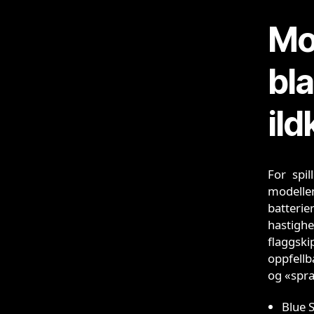
Mot
bl
ild
For spi
modelle
batterie
hastighe
flaggsk
oppfellb
og «spra
Blue 