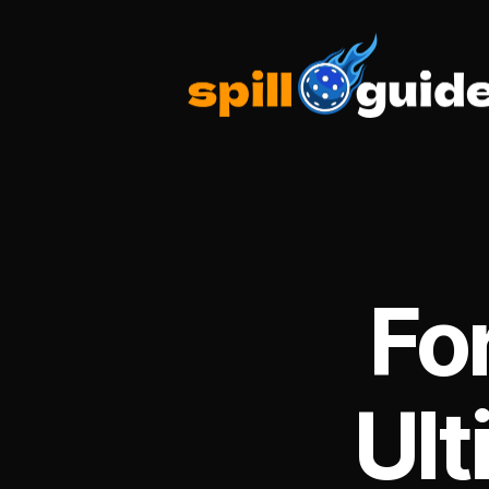
spillguide.com
Fo
Ult