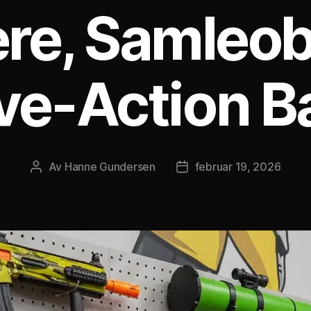
ere, Samleob
ve-Action B
Av
Hanne Gundersen
februar 19, 2026
Innleggsforfatter
Publiseringsdato