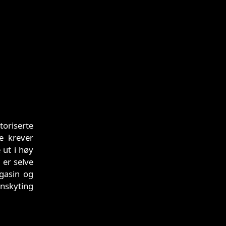
oriserte
e krever
 ut i høy
 er selve
gasin og
onskyting