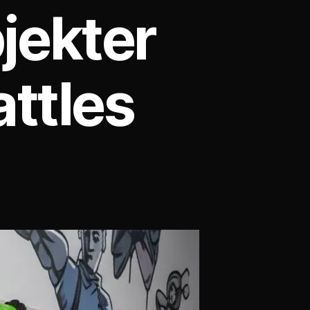
jekter
attles