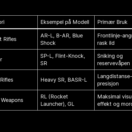
ri
Eksempel på Modell
Primær Bruk
AR-L, B-AR, Blue
Frontlinje-an
 Rifles
Shock
rask ild
SP-L, Flint-Knock,
Sniking og
r
SR
reservevåpen
Langdistanse
Rifles
Heavy SR, BASR-L
presisjon
RL (Rocket
Maksimal visu
 Weapons
Launcher), GL
effekt og mor