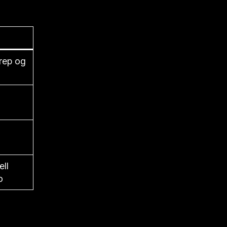
grep og
-
ell
o