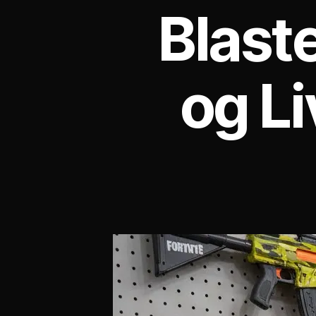
Blast
og Li