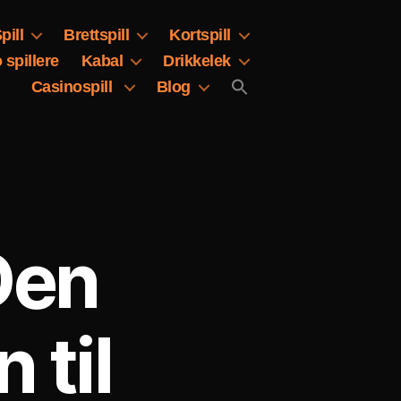
pill
Brettspill
Kortspill
 spillere
Kabal
Drikkelek
Casinospill
Blog
Den
 til