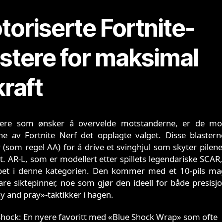
oriserte Fortnite-
astere for maksimal
kraft
llere som ønsker å overvelde motstanderne, er de mot
ne av Fortnite Nerf det opplagte valget. Disse blastern
r (som regel AA) for å drive et svinghjul som skyter pilene
t. AR-L, som er modellert etter spillets legendariske SCAR,
ipet i denne kategorien. Den kommer med et 10-pils ma
are siktepinner, noe som gjør den ideell for både presisj
y and pray»-taktikker i hagen.
Shock: En nyere favoritt med «Blue Shock Wrap» som ofte