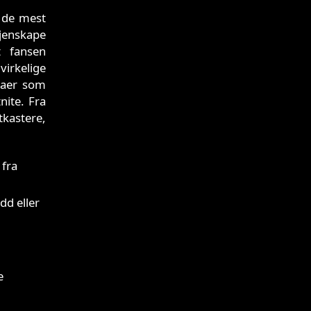
 de mest
gjenskape
t fansen
irkelige
ikaer som
nite. Fra
tkastere,
 fra
dd eller
e