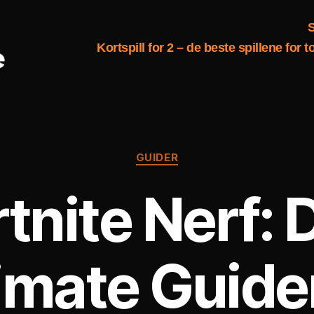
S
Kortspill for 2 – de beste spillene for to
Kategorier
GUIDER
rtnite Nerf: 
imate Guiden