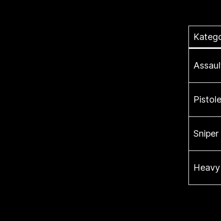
Katego
Assault
Pistole
Sniper 
Heavy