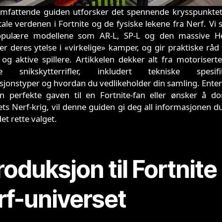
mfattende guiden utforsker det spennende krysspunkte
tale verdenen i Fortnite og de fysiske lekene fra Nerf. Vi 
pulære modellene som AR-L, SP-L og den massive H
er deres ytelse i «virkelige» kamper, og gir praktiske råd
og aktive spillere. Artikkelen dekker alt fra motoriserte r
e snikskytterrifler, inkludert tekniske spesifik
onstyper og hvordan du vedlikeholder din samling. Enten
en perfekte gaven til en Fortnite-fan eller ønsker å do
ts Nerf-krig, vil denne guiden gi deg all informasjonen d
det rette valget.
roduksjon til Fortnite
rf-universet