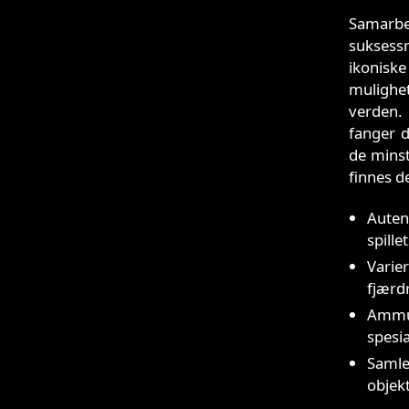
Samarbe
suksessr
ikonisk
mulighe
verden. 
fanger d
de minst
finnes de
Auten
spille
Varie
fjærdr
Ammun
spesi
Samle
objek