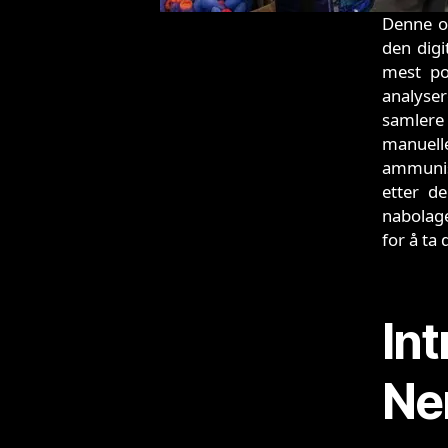
Denne o
den digi
mest po
analyser
samlere 
manuell
ammunisj
etter d
nabolage
for å ta 
Int
Ne