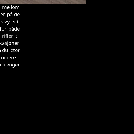
t mellom
ser på de
eavy SR,
 for både
ifler til
asjoner,
 du leter
minere i
u trenger