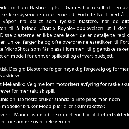
idet mellom Hasbro og Epic Games har resultert i en av
ike leketøyseriene i moderne tid: Fortnite Nerf. Ved å 
e våpen fra spillet som fysiske blastere, har de git
ten til å bringe «Battle Royale»-opplevelsen ut i den v
Disse blasterne er ikke bare leker; de er detaljerte repl
en unike, fargerike og ofte overdrevne estetikken til Fort
e MicroShots som får plass i lommen, til gigantiske raket
t en modell for enhver spillestil og ethvert budsjett.
tisk Design: Blasterne følger nøyaktig fargevalg og former
ts «skins».
rt Mekanikk: Velg mellom motorisert avfyring for raske sku
evet for mer taktisk spill.
isjon: De fleste bruker standard Elite-piler, men noen
almodeller bruker Mega-piler eller skumraketter.
verdi: Mange av de tidlige modellene har blitt ettertrakted
ter for samlere over hele verden.