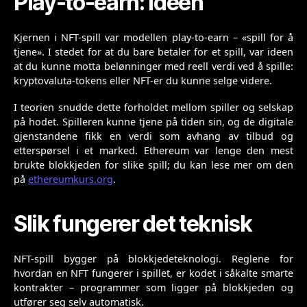
Play-to-earn: ideen
Kjernen i NFT-spill var modellen play-to-earn – «spill for å
tjene». I stedet for at du bare betaler for et spill, var ideen
at du kunne motta belønninger med reell verdi ved å spille:
kryptovaluta-tokens eller NFT-er du kunne selge videre.
I teorien snudde dette forholdet mellom spiller og selskap
på hodet. Spilleren kunne tjene på tiden sin, og de digitale
gjenstandene fikk en verdi som avhang av tilbud og
etterspørsel i et marked. Ethereum var lenge den mest
brukte blokkjeden for slike spill; du kan lese mer om den
på
ethereumkurs.org
.
Slik fungerer det teknisk
NFT-spill bygger på blokkjedeteknologi. Reglene for
hvordan en NFT fungerer i spillet, er kodet i såkalte smarte
kontrakter – programmer som ligger på blokkjeden og
utfører seg selv automatisk.