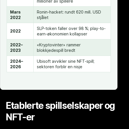
millioner av spillere
Mars
Ronin-hacket: rundt 620 mill. USD
2022
stjålet
SLP-token faller over 98 %; play-to-
2022
earn-økonomien kollapser
2022–
«Kryptovinter» rammer
2023
blokkjedespill bredt
2024–
Ubisoft avvikler sine NFT-spill;
2026
sektoren forblir en nisje
Etablerte spillselskaper og
NFT-er