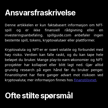
Ansvarsfraskrivelse
Denne artikkelen er kun faktabasert informasjon om NFT-
spill og er ikke finansiell rådgivning eller en
investeringsanbefaling. spillguide.com anbefaler ingen
bestemte spill, tokens, kryptovalutaer eller plattformer.
Kryptovaluta og NFT-er er svært volatile og forbundet med
høy risiko. Verdien kan falle raskt, og du kan tape hele
beløpet du bruker. Mange play-to-earn-økonomier og NFT-
prosjekter har kollapset eller blitt lagt ned. Gjør alltid
grundig research på egen hånd før du bruker penger.
Finanstilsynet har flere ganger advart mot risikoen ved
kryptovaluta; mer informasjon finnes hos
Finanstilsynet
.
Ofte stilte spørsmål