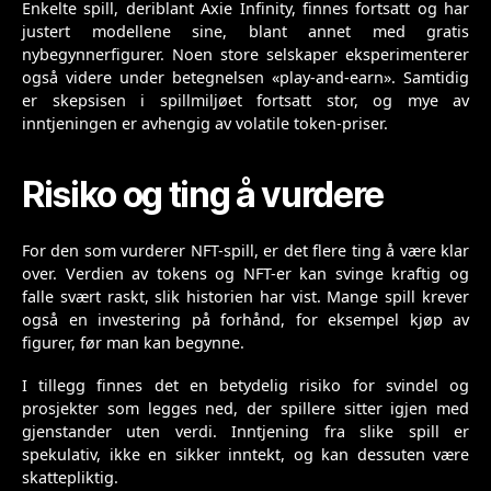
Enkelte spill, deriblant Axie Infinity, finnes fortsatt og har
justert modellene sine, blant annet med gratis
nybegynnerfigurer. Noen store selskaper eksperimenterer
også videre under betegnelsen «play-and-earn». Samtidig
er skepsisen i spillmiljøet fortsatt stor, og mye av
inntjeningen er avhengig av volatile token-priser.
Risiko og ting å vurdere
For den som vurderer NFT-spill, er det flere ting å være klar
over. Verdien av tokens og NFT-er kan svinge kraftig og
falle svært raskt, slik historien har vist. Mange spill krever
også en investering på forhånd, for eksempel kjøp av
figurer, før man kan begynne.
I tillegg finnes det en betydelig risiko for svindel og
prosjekter som legges ned, der spillere sitter igjen med
gjenstander uten verdi. Inntjening fra slike spill er
spekulativ, ikke en sikker inntekt, og kan dessuten være
skattepliktig.