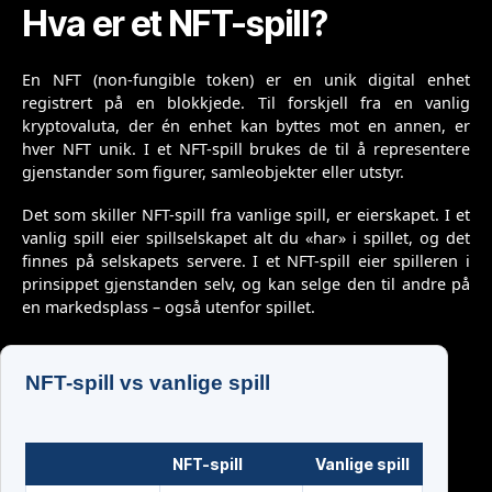
Hva er et NFT-spill?
En NFT (non-fungible token) er en unik digital enhet
registrert på en blokkjede. Til forskjell fra en vanlig
kryptovaluta, der én enhet kan byttes mot en annen, er
hver NFT unik. I et NFT-spill brukes de til å representere
gjenstander som figurer, samleobjekter eller utstyr.
Det som skiller NFT-spill fra vanlige spill, er eierskapet. I et
vanlig spill eier spillselskapet alt du «har» i spillet, og det
finnes på selskapets servere. I et NFT-spill eier spilleren i
prinsippet gjenstanden selv, og kan selge den til andre på
en markedsplass – også utenfor spillet.
NFT-spill vs vanlige spill
NFT-spill
Vanlige spill