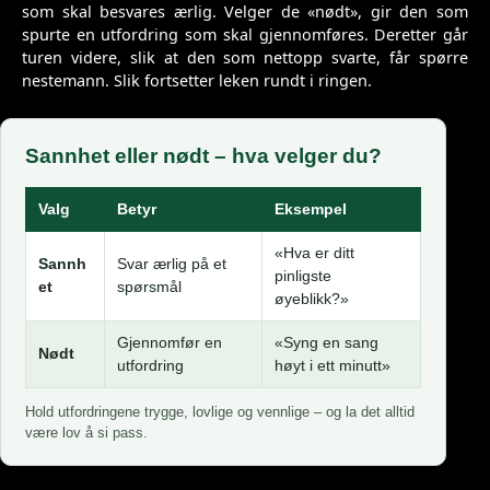
som skal besvares ærlig. Velger de «nødt», gir den som
spurte en utfordring som skal gjennomføres. Deretter går
turen videre, slik at den som nettopp svarte, får spørre
nestemann. Slik fortsetter leken rundt i ringen.
Sannhet eller nødt – hva velger du?
Valg
Betyr
Eksempel
«Hva er ditt
Sannh
Svar ærlig på et
pinligste
et
spørsmål
øyeblikk?»
Gjennomfør en
«Syng en sang
Nødt
utfordring
høyt i ett minutt»
Hold utfordringene trygge, lovlige og vennlige – og la det alltid
være lov å si pass.