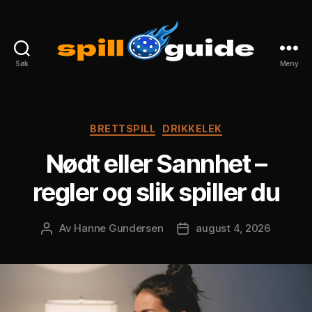
Søk
Meny
spillguide.com
Kategorier
BRETTSPILL
DRIKKELEK
Nødt eller Sannhet –
regler og slik spiller du
Av
Hanne Gundersen
august 4, 2026
Innleggsforfatter
Publiseringsdato