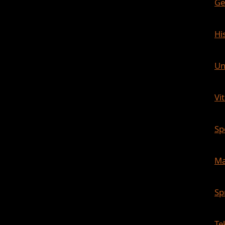
Ge
Hi
Un
Vi
Sp
Ma
Sp
Te