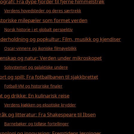
ografi: Fra dype fjorder til fjerne himmelstrøk
Verdens hovedsteder og deres særtrekk
storiske milepæler som formet verden
Norsk historie i et globalt perspektiv
derholdning og popkultur: Film, musikk og kjendiser
Oscar-vinnere og ikoniske filmøyeblikk
tenskap og natur: Verden under mikroskopet
Solsystemet og galaktiske undere
ort og spill: Fra fotballbanen til sjakkbrettet
Fotball-VM og historiske finaler
t og drikke: En kulinarisk reise
Verdens kjøkken og eksotiske krydder
råk og litteratur: Fra Shakespeare til Ibsen
Barnebøker og tidløse fortellinger
knologi og innovasjon: Fremtidens løsninger