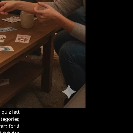
quiz lett
tegorier,
ert for å