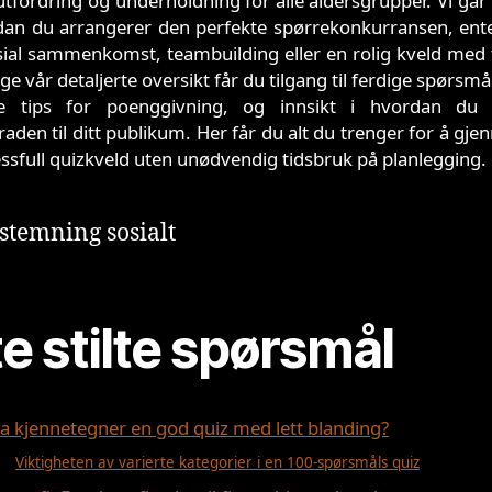
utfordring og underholdning for alle aldersgrupper. Vi går
dan du arrangerer den perfekte spørrekonkurransen, ente
osial sammenkomst, teambuilding eller en rolig kveld med 
ge vår detaljerte oversikt får du tilgang til ferdige spørsmå
ke tips for poenggivning, og innsikt i hvordan du t
aden til ditt publikum. Her får du alt du trenger for å gj
ssfull quizkveld uten unødvendig tidsbruk på planlegging.
e stilte spørsmål
a kjennetegner en god quiz med lett blanding?
Viktigheten av varierte kategorier i en 100-spørsmåls quiz