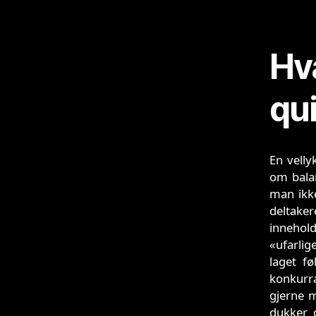
Hv
qui
En velly
om bala
man ikke
deltaker
innehold
«ufarlig
laget f
konkurra
gjerne m
dukker 