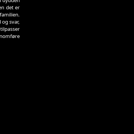
 i dybden
n det er
familien.
l og svar,
ilpasser
ennomføre