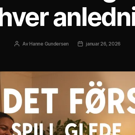
hver anledn
Av
Hanne Gundersen
januar 26, 2026
Innleggsforfatter
Publiseringsdato