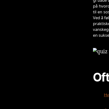
gi både 
på hvor
til en s
Ved å føl
praktis
vanskegr
en sukse
Oft
Hv