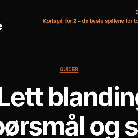
S
Kortspill for 2 – de beste spillene for to
Kategorier
GUIDER
 Lett blandi
ørsmål og s