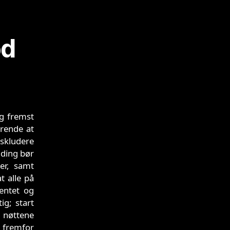
od
og fremst
rende at
kskludere
nding bør
ter, samt
t alle på
entet og
ig; start
e nøttene
 fremfor