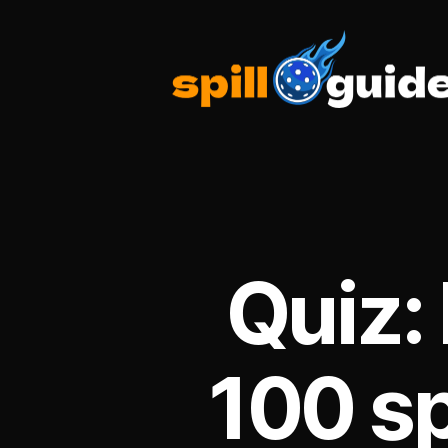
spillguide.com
Quiz:
100 sp