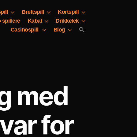
pill
Brettspill
Kortspill
 spillere
Kabal
Drikkelek
Casinospill
Blog
ng med
var for