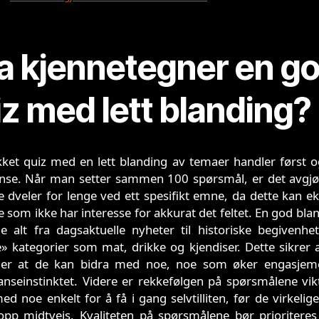
a kjennetegner en g
z med lett blanding?
kket quiz med en lett blanding av temaer handler først 
nse. Når man setter sammen 100 spørsmål, er det avgjø
 dveler for lenge ved ett spesifikt emne, da dette kan e
e som ikke har interesse for akkurat det feltet. En god bla
e alt fra dagsaktuelle nyheter til historiske begivenhe
e» kategorier som mat, drikke og kjendiser. Dette sikrer a
øler at de kan bidra med noe, noe som øker engasjem
nseinstinktet. Videre er rekkefølgen på spørsmålene vikt
ed noe enkelt for å få i gang selvtilliten, før de virkelig
opp midtveis. Kvaliteten på spørsmålene bør prioriteres