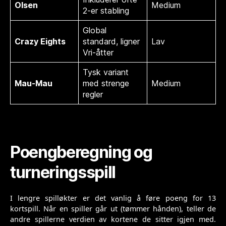
Olsen
Medium
2-er stabling
Global
Crazy Eights
standard, ligner
Lav
Vri-åtter
Tysk variant
Mau-Mau
med strenge
Medium
regler
Poengberegning og
turneringsspill
I lengre spilløkter er det vanlig å føre poeng for 13
kortspill. Når en spiller går ut (tømmer hånden), teller de
andre spillerne verdien av kortene de sitter igjen med.