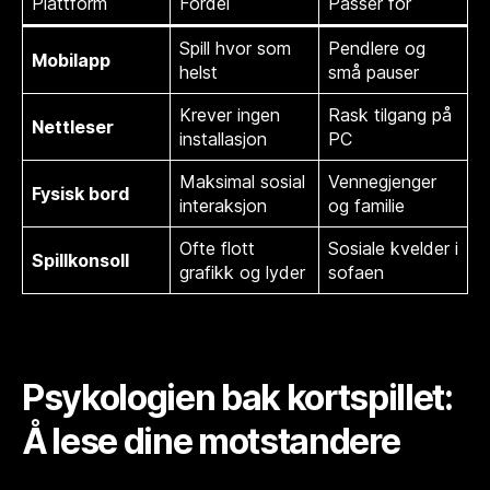
Plattform
Fordel
Passer for
Spill hvor som
Pendlere og
Mobilapp
helst
små pauser
Krever ingen
Rask tilgang på
Nettleser
installasjon
PC
Maksimal sosial
Vennegjenger
Fysisk bord
interaksjon
og familie
Ofte flott
Sosiale kvelder i
Spillkonsoll
grafikk og lyder
sofaen
Psykologien bak kortspillet:
Å lese dine motstandere