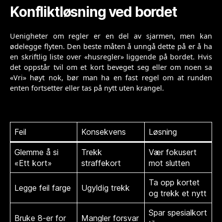
Konfliktløsning ved bordet
Uenigheter om regler er en del av sjarmen, men kan
ødelegge flyten. Den beste måten å unngå dette på er å ha
en skriftlig liste over «husregler» liggende på bordet. Hvis
det oppstår tvil om et kort beveget seg eller om noen sa
«Vri» høyt nok, bør man ha en fast regel om at runden
enten fortsetter eller tas på nytt uten krangel.
Feil
Konsekvens
Løsning
Glemme å si
Trekk
Vær fokusert
«Ett kort»
straffekort
mot slutten
Ta opp kortet
Legge feil farge
Ugyldig trekk
og trekk et nytt
Spar spesialkort
Bruke 8-er for
Mangler forsvar