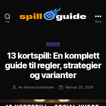
Søk
Meny
spillguide.com
Kategorier
GUIDER
13 kortspill: En komplett
guide til regler, strategier
og varianter
Av
Hanne Gundersen
februar 25, 2026
Innleggsforfatter
Publiseringsdato