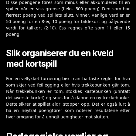
Disse poengene føres som minus eller akkumuleres til en
spiller når en viss grense (f.eks. 500 poeng). Den som har
færrest poeng ved spillets slutt, vinner. Vanlige verdier er
50 poeng for en 8-er, 10 poeng for bildekort og pålydende
verdi for tallkort (2-10). Ess regnes ofte som 11 eller 15
poeng.
Slik organiserer du en kveld
med kortspill
For en vellykket turnering bør man ha faste regler for hva
som skjer ved feillegging eller hvis trekkebunken går tom.
Når trekkebunken er tom, stokkes kastebunken (unntatt
det øverste kortet) og snus for å danne en ny trekkebunke.
Dette sikrer at spillet aldri stopper opp. Det er også lurt å
ha en nøytral poengfører som noterer resultatene etter
hver omgang for å unngå uenigheter mot slutten.