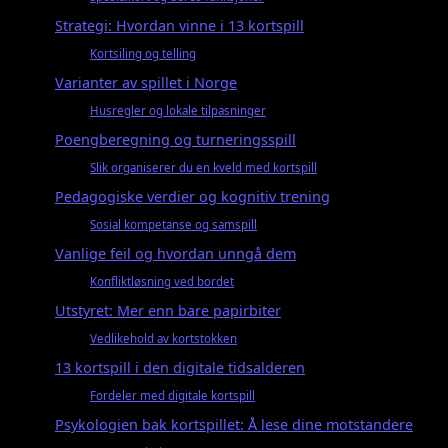
Strategi: Hvordan vinne i 13 kortspill
Kortsiling og telling
Varianter av spillet i Norge
Husregler og lokale tilpasninger
Poengberegning og turneringsspill
Slik organiserer du en kveld med kortspill
Pedagogiske verdier og kognitiv trening
Sosial kompetanse og samspill
Vanlige feil og hvordan unngå dem
Konfliktløsning ved bordet
Utstyret: Mer enn bare papirbiter
Vedlikehold av kortstokken
13 kortspill i den digitale tidsalderen
Fordeler med digitale kortspill
Psykologien bak kortspillet: Å lese dine motstandere