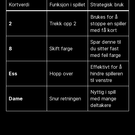
Kortverdi
Funksjon i spillet
Strategisk bruk
Brukes for å
2
Trekk opp 2
stoppe en spiller
med få kort
Spar denne til
8
Skift farge
du sitter fast
med feil farge
Effektivt for å
Ess
Hopp over
hindre spilleren
til venstre
Nyttig i spill
Dame
Snur retningen
med mange
deltakere