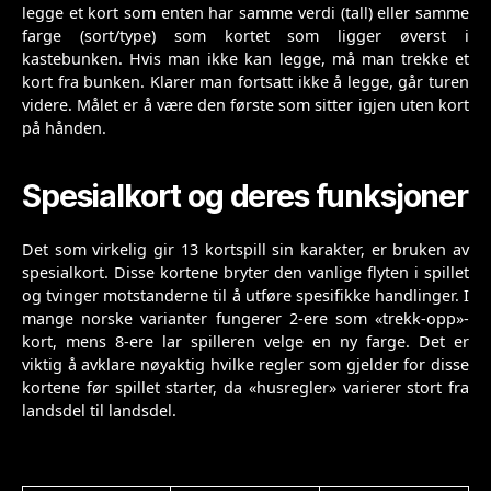
legge et kort som enten har samme verdi (tall) eller samme
farge (sort/type) som kortet som ligger øverst i
kastebunken. Hvis man ikke kan legge, må man trekke et
kort fra bunken. Klarer man fortsatt ikke å legge, går turen
videre. Målet er å være den første som sitter igjen uten kort
på hånden.
Spesialkort og deres funksjoner
Det som virkelig gir 13 kortspill sin karakter, er bruken av
spesialkort. Disse kortene bryter den vanlige flyten i spillet
og tvinger motstanderne til å utføre spesifikke handlinger. I
mange norske varianter fungerer 2-ere som «trekk-opp»-
kort, mens 8-ere lar spilleren velge en ny farge. Det er
viktig å avklare nøyaktig hvilke regler som gjelder for disse
kortene før spillet starter, da «husregler» varierer stort fra
landsdel til landsdel.