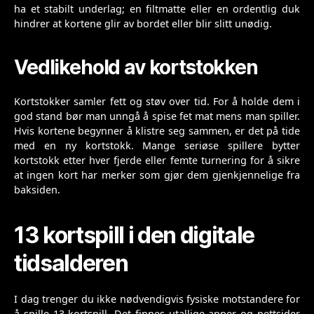
ha et stabilt underlag; en filtmatte eller en ordentlig duk
hindrer at kortene glir av bordet eller blir slitt unødig.
Vedlikehold av kortstokken
Kortstokker samler fett og støv over tid. For å holde dem i
god stand bør man unngå å spise fet mat mens man spiller.
Hvis kortene begynner å klistre seg sammen, er det på tide
med en ny kortstokk. Mange seriøse spillere bytter
kortstokk etter hver fjerde eller femte turnering for å sikre
at ingen kort har merker som gjør dem gjenkjennelige fra
baksiden.
13 kortspill i den digitale
tidsalderen
I dag trenger du ikke nødvendigvis fysiske motstandere for
å spille 13 kortspill. Det finnes utallige apper og nettsider