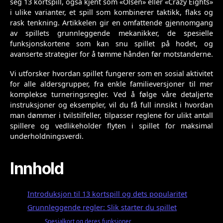
seg 13 kortspill, også kjent som «Olsen» eller «Crazy Eights»
i ulike varianter, et spill som kombinerer taktikk, flaks og
rask tenkning. Artikkelen gir en omfattende gjennomgang
av spillets grunnleggende mekanikker, de spesielle
funksjonskortene som kan snu spillet på hodet, og
avanserte strategier for å tømme hånden før motstanderne.
Vi utforsker hvordan spillet fungerer som en sosial aktivitet
for alle aldersgrupper, fra enkle familieversjoner til mer
komplekse turneringsregler. Ved å følge våre detaljerte
instruksjoner og eksempler, vil du få full innsikt i hvordan
man dømmer i tvilstilfeller, tilpasser reglene for ulikt antall
spillere og vedlikeholder flyten i spillet for maksimal
underholdningsverdi.
Innhold
Introduksjon til 13 kortspill og dets popularitet
Grunnleggende regler: Slik starter du spillet
Spesialkort og deres funksjoner