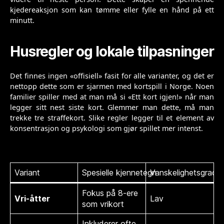
kjedereaksjon som kan tømme eller fylle en hånd på ett
minutt.
Husregler og lokale tilpasninger
Det finnes ingen «offisiell» fasit for alle varianter, og det er
nettopp dette som er sjarmen med kortspill i Norge. Noen
familier spiller med at man må si «Ett kort igjen!» når man
legger sitt nest siste kort. Glemmer man dette, må man
trekke tre straffekort. Slike regler legger til et element av
konsentrasjon og psykologi som gjør spillet mer intenst.
Variant
Spesielle kjennetegn
Vanskelighetsgrad
Fokus på 8-ere
Vri-åtter
Lav
som vrikort
Inkluderer ofte