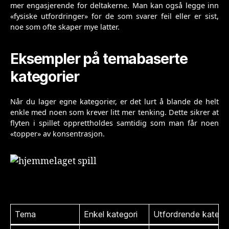
mer engasjerende for deltakerne. Man kan også legge inn
«fysiske utfordringer» for de som svarer feil eller er sist,
noe som ofte skaper mye latter.
Eksempler på temabaserte
kategorier
Når du lager egne kategorier, er det lurt å blande de helt
enkle med noen som krever litt mer tenking. Dette sikrer at
flyten i spillet opprettholdes samtidig som man får noen
«topper» av konsentrasjon.
Tema
Enkel kategori
Utfordrende katego