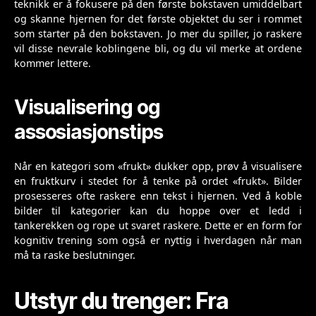
teknikk er å fokusere på den første bokstaven umiddelbart
og skanne hjernen for det første objektet du ser i rommet
som starter på den bokstaven. Jo mer du spiller, jo raskere
vil disse nevrale koblingene bli, og du vil merke at ordene
kommer lettere.
Visualisering og
assosiasjonstips
Når en kategori som «frukt» dukker opp, prøv å visualisere
en fruktkurv i stedet for å tenke på ordet «frukt». Bilder
prosesseres ofte raskere enn tekst i hjernen. Ved å koble
bilder til kategorier kan du hoppe over et ledd i
tankerekken og rope ut svaret raskere. Dette er en form for
kognitiv trening som også er nyttig i hverdagen når man
må ta raske beslutninger.
Utstyr du trenger: Fra