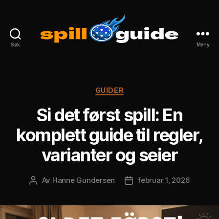
Søk
Meny
spillguide.com
Kategorier
GUIDER
Si det først spill: En
komplett guide til regler,
varianter og seier
Av
Hanne Gundersen
februar 1, 2026
Innleggsforfatter
Publiseringsdato