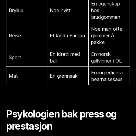
En egenskap
Bryllup
Noe hvitt
hos
brudgommen
Noe man ofte
Reise
Et land i Europa
glemmer å
pakke
En idrett med
En norsk
Sport
ball
gullvinner i OL
En ingrediens i
Mat
En grønnsak
bearnaisesaus
Psykologien bak press og
prestasjon