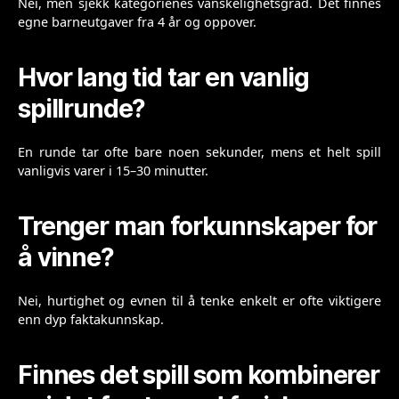
Nei, men sjekk kategorienes vanskelighetsgrad. Det finnes
egne barneutgaver fra 4 år og oppover.
Hvor lang tid tar en vanlig
spillrunde?
En runde tar ofte bare noen sekunder, mens et helt spill
vanligvis varer i 15–30 minutter.
Trenger man forkunnskaper for
å vinne?
Nei, hurtighet og evnen til å tenke enkelt er ofte viktigere
enn dyp faktakunnskap.
Finnes det spill som kombinerer