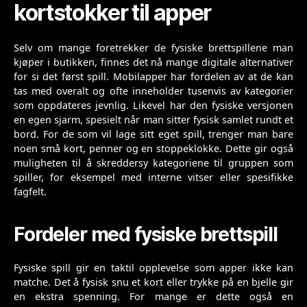
kortstokker til apper
Selv om mange foretrekker de fysiske brettspillene man
kjøper i butikken, finnes det nå mange digitale alternativer
for si det først spill. Mobilapper har fordelen av at de kan
tas med overalt og ofte inneholder tusenvis av kategorier
som oppdateres jevnlig. Likevel har den fysiske versjonen
en egen sjarm, spesielt når man sitter fysisk samlet rundt et
bord. For de som vil lage sitt eget spill, trenger man bare
noen små kort, penner og en stoppeklokke. Dette gir også
muligheten til å skreddersy kategoriene til gruppen som
spiller, for eksempel med interne vitser eller spesifikke
fagfelt.
Fordeler med fysiske brettspill
Fysiske spill gir en taktil opplevelse som apper ikke kan
matche. Det å fysisk snu et kort eller trykke på en bjelle gir
en ekstra spenning. For mange er dette også en