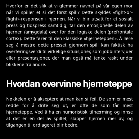
Hvorfor er det slik at vi glemmer navnet på vår egen mor
når vi spiller et si det først spill? Dette skyldes «fight-or-
flight»-responsen i hjernen. Når vi blir utsatt for et sosialt
press og tidspress samtidig, tar den emosjonelle delen av
hjernen (amygdala) over for den logiske delen (prefrontale
cortex). Dette fører til den klassiske «hjerneteppen». Å lære
seg å mestre dette presset gjennom spill kan faktisk ha
overføringsverdi til virkelige situasjoner, som jobbintervjuer
eller presentasjoner, der man også må tenke raskt under
blikkene fra andre.
Hvordan overvinne hjerneteppe
Nøkkelen er å akseptere at man kan si feil. De som er mest
redde for å drite seg ut, er ofte de som får mest
hjerneteppe. Ved å ha en humoristisk tilnærming og innse
at det er en del av spillet, slapper hjernen mer av, og
tilgangen til ordlageret blir bedre.