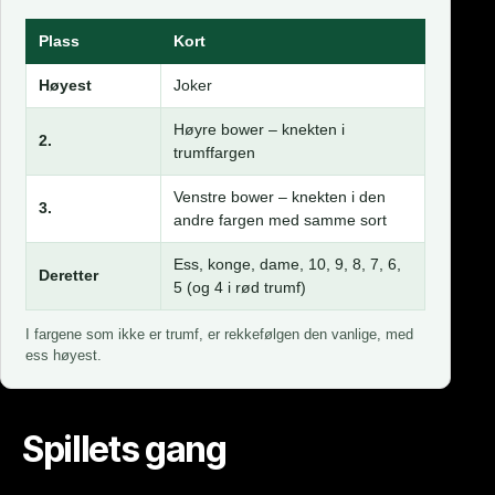
Plass
Kort
Høyest
Joker
Høyre bower – knekten i
2.
trumffargen
Venstre bower – knekten i den
3.
andre fargen med samme sort
Ess, konge, dame, 10, 9, 8, 7, 6,
Deretter
5 (og 4 i rød trumf)
I fargene som ikke er trumf, er rekkefølgen den vanlige, med
ess høyest.
Spillets gang