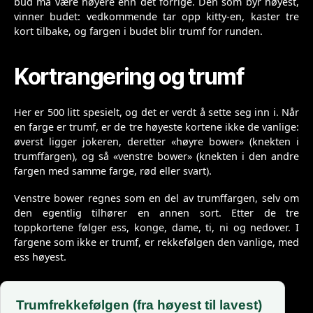
bud må være høyere enn det forrige. Den som byr høyest,
vinner budet: vedkommende tar opp kitty-en, kaster tre
kort tilbake, og fargen i budet blir trumf for runden.
Kortrangering og trumf
Her er 500 litt spesielt, og det er verdt å sette seg inn i. Når
en farge er trumf, er de tre høyeste kortene ikke de vanlige:
øverst ligger jokeren, deretter «høyre bower» (knekten i
trumffargen), og så «venstre bower» (knekten i den andre
fargen med samme farge, rød eller svart).
Venstre bower regnes som en del av trumffargen, selv om
den egentlig tilhører en annen sort. Etter de tre
toppkortene følger ess, konge, dame, ti, ni og nedover. I
fargene som ikke er trumf, er rekkefølgen den vanlige, med
ess høyest.
Trumfrekkefølgen (fra høyest til lavest)