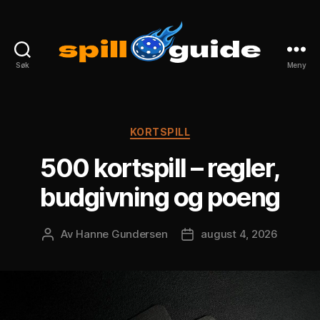
Søk
Meny
spillguide.com
Kategorier
KORTSPILL
500 kortspill – regler,
budgivning og poeng
Av
Hanne Gundersen
august 4, 2026
Innleggsforfatter
Publiseringsdato