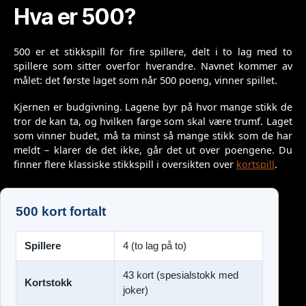
Hva er 500?
500 er et stikkspill for fire spillere, delt i to lag med to
spillere som sitter overfor hverandre. Navnet kommer av
målet: det første laget som når 500 poeng, vinner spillet.
Kjernen er budgivning. Lagene byr på hvor mange stikk de
tror de kan ta, og hvilken farge som skal være trumf. Laget
som vinner budet, må ta minst så mange stikk som de har
meldt – klarer de det ikke, går det ut over poengene. Du
finner flere klassiske stikkspill i oversikten over
kortspill
.
500 kort fortalt
Spillere
4 (to lag på to)
43 kort (spesialstokk med
Kortstokk
joker)