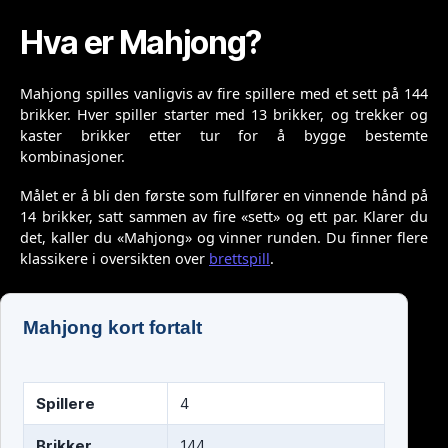
Hva er Mahjong?
Mahjong spilles vanligvis av fire spillere med et sett på 144
brikker. Hver spiller starter med 13 brikker, og trekker og
kaster brikker etter tur for å bygge bestemte
kombinasjoner.
Målet er å bli den første som fullfører en vinnende hånd på
14 brikker, satt sammen av fire «sett» og ett par. Klarer du
det, kaller du «Mahjong» og vinner runden. Du finner flere
klassikere i oversikten over
brettspill
.
Mahjong kort fortalt
Spillere
4
Brikker
144