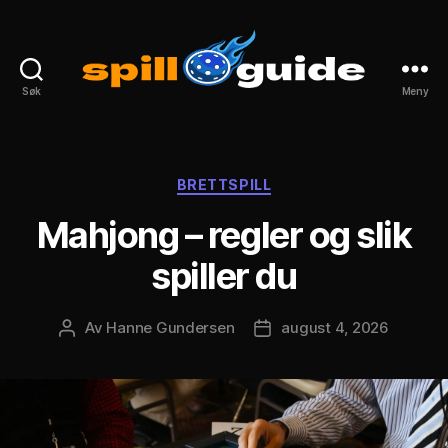
Søk
Meny
spillguide.com
Kategorier
BRETTSPILL
Mahjong – regler og slik
spiller du
Av
Hanne Gundersen
august 4, 2026
Innleggsforfatter
Publiseringsdato