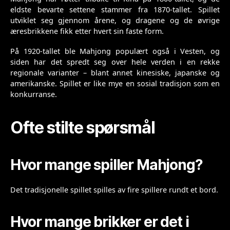
eldste bevarte settene stammer fra 1870-tallet. Spillet
utviklet seg gjennom årene, og dragene og de øvrige
æresbrikkene fikk etter hvert sin faste form.
På 1920-tallet ble Mahjong populært også i Vesten, og
siden har det spredt seg over hele verden i en rekke
regionale varianter – blant annet kinesiske, japanske og
amerikanske. Spillet er like mye en sosial tradisjon som en
konkurranse.
Ofte stilte spørsmål
Hvor mange spiller Mahjong?
Det tradisjonelle spillet spilles av fire spillere rundt et bord.
Hvor mange brikker er det i