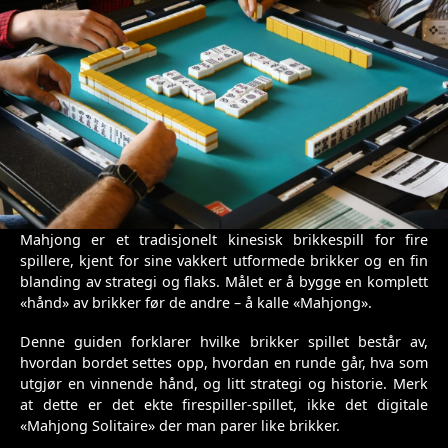
Mahjong er et tradisjonelt kinesisk brikkespill for fire
spillere, kjent for sine vakkert utformede brikker og en fin
blanding av strategi og flaks. Målet er å bygge en komplett
«hånd» av brikker før de andre – å kalle «Mahjong».
Denne guiden forklarer hvilke brikker spillet består av,
hvordan bordet settes opp, hvordan en runde går, hva som
utgjør en vinnende hånd, og litt strategi og historie. Merk
at dette er det ekte firespiller-spillet, ikke det digitale
«Mahjong Solitaire» der man parer like brikker.