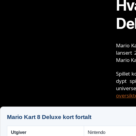
Hva
De
Mario Ka
lansert 
Mario Ka
Spillet 
dypt sp
universe
oversikt
Mario Kart 8 Deluxe kort fortalt
Utgiver
Nintendo