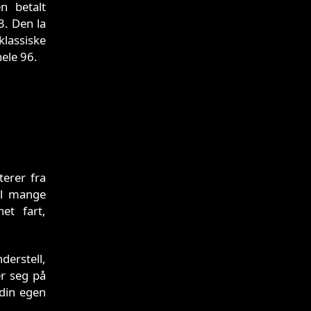
n betalt
3. Den la
klassiske
hele 96.
erer fra
til mange
et fart,
derstell,
er seg på
din egen