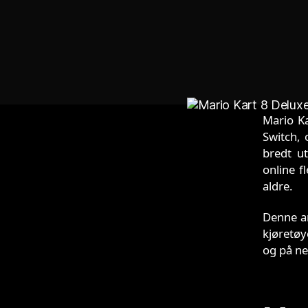
Mario Ka
Switch, 
bredt ut
online f
aldre.
Denne ar
kjøretøy
og på ne