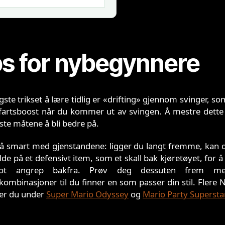
ps for nybegynnere
igste trikset å lære tidlig er «drifting» gjennom svinger, so
 fartsboost når du kommer ut av svingen. Å mestre dette
ste måtene å bli bedre på.
å smart med gjenstandene: ligger du langt fremme, kan d
lde på et defensivt item, som et skall bak kjøretøyet, for å
t angrep bakfra. Prøv deg dessuten frem me
kombinasjoner til du finner en som passer din stil. Flere 
nner du under
Super Mario Odyssey
og
Mario Party Supersta