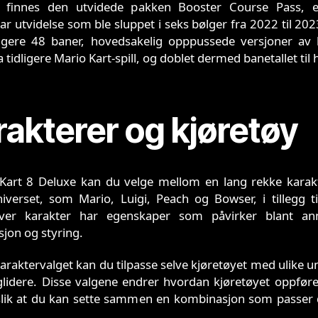
gg finnes den utvidede pakken Booster Course Pass, e
ar utvidelse som ble sluppet i seks bølger fra 2022 til 202
rligere 48 baner, hovedsakelig opppussede versjoner av 
 tidligere Mario Kart-spill, og doblet dermed banetallet til 
rakterer og kjøretøy
 Kart 8 Deluxe kan du velge mellom en lang rekke karakt
iverset, som Mario, Luigi, Peach og Bowser, i tillegg 
Hver karakter har egenskaper som påvirker blant ann
sjon og styring.
araktervalget kan du tilpasse selve kjøretøyet med ulike un
glidere. Disse valgene endrer hvordan kjøretøyet oppfør
slik at du kan sette sammen en kombinasjon som passer 