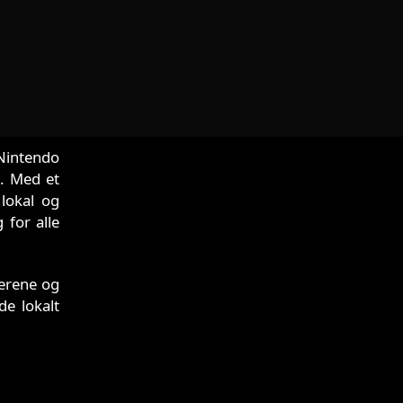
 Nintendo
e. Med et
 lokal og
 for alle
terene og
de lokalt