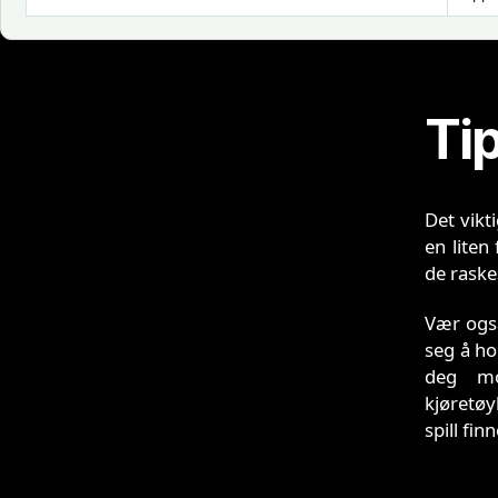
Ti
Det vikt
en liten
de raske
Vær ogs
seg å ho
deg mo
kjøretøy
spill fi