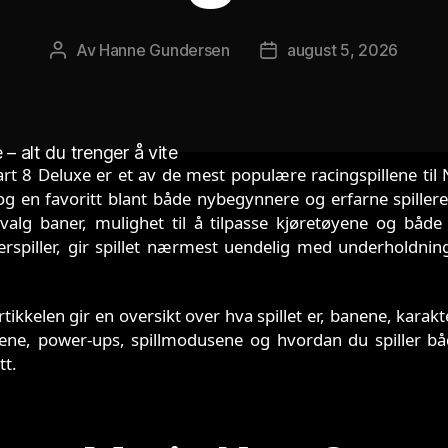
Av
Hanne Gundersen
august 5, 2026
Innleggsforfatter
Publiseringsdato
rt 8 Deluxe er et av de mest populære racingspillene til
og en favoritt blant både nybegynnere og erfarne spiller
valg baner, mulighet til å tilpasse kjøretøyene og både
lerspiller, gir spillet nærmest uendelig med underholdning
tikkelen gir en oversikt over hva spillet er, banene, karak
ene, power-ups, spillmodusene og hvordan du spiller bå
tt.