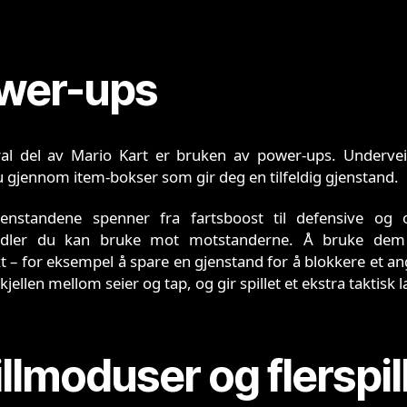
wer-ups
ral del av Mario Kart er bruken av power-ups. Underveis
u gjennom item-bokser som gir deg en tilfeldig gjenstand.
jenstandene spenner fra fartsboost til defensive og o
idler du kan bruke mot motstanderne. Å bruke dem
t – for eksempel å spare en gjenstand for å blokkere et an
kjellen mellom seier og tap, og gir spillet et ekstra taktisk l
llmoduser og flerspil