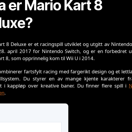
 er Mario Kart 8
luxe?
rt 8 Deluxe er et racingspill utviklet og utgitt av Nintendo
28. april 2017 for Nintendo Switch, og er en forbedret 
rt 8, som opprinnelig kom til Wii U i 2014.
kombinerer fartsfylt racing med fargerikt design og et lett
illsystem. Du styrer en av mange kjente karakterer fr
t i kappløp over kreative baner. Du finner flere spill i
N
en
.