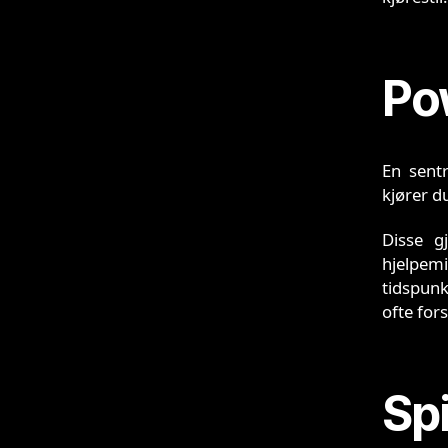
Po
En sent
kjører d
Disse g
hjelpem
tidspunk
ofte fors
Spi