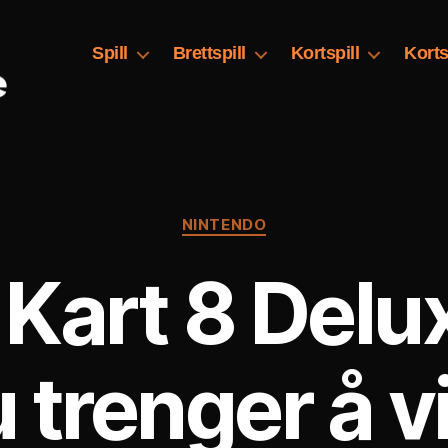
Spill
Brettspill
Kortspill
Korts
Kategorier
NINTENDO
Kart 8 Delux
 trenger å v