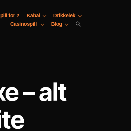
pill for 2
Kabal
Drikkelek
Casinospill
Blog
e – alt
ite