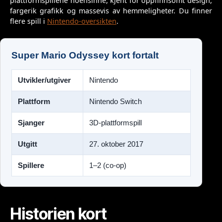
plattformspillene noensinne, kjent for oppfinnsomt design,
fargerik grafikk og massevis av hemmeligheter. Du finner
flere spill i
Nintendo-oversikten
.
Super Mario Odyssey kort fortalt
Utvikler/utgiver
Nintendo
Plattform
Nintendo Switch
Sjanger
3D-plattformspill
Utgitt
27. oktober 2017
Spillere
1–2 (co-op)
Historien kort