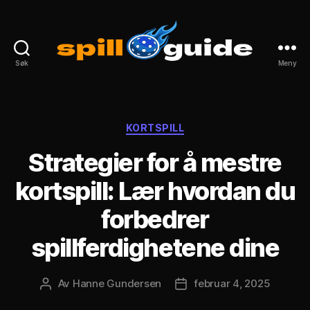
Søk
Meny
spillguide.com
Kategorier
KORTSPILL
Strategier for å mestre
kortspill: Lær hvordan du
forbedrer
spillferdighetene dine
Av
Hanne Gundersen
februar 4, 2025
Innleggsforfatter
Publiseringsdato