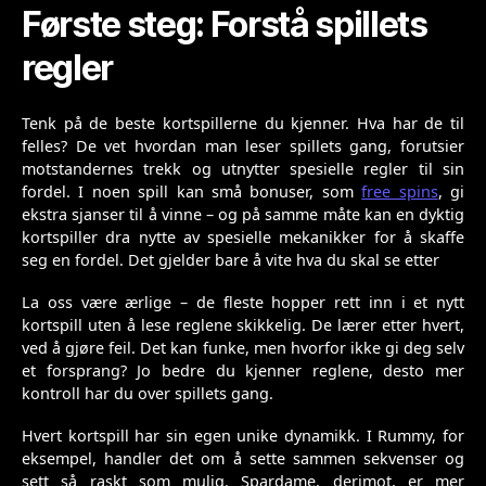
Første steg: Forstå spillets
regler
Tenk på de beste kortspillerne du kjenner. Hva har de til
felles? De vet hvordan man leser spillets gang, forutsier
motstandernes trekk og utnytter spesielle regler til sin
fordel. I noen spill kan små bonuser, som
free spins
, gi
ekstra sjanser til å vinne – og på samme måte kan en dyktig
kortspiller dra nytte av spesielle mekanikker for å skaffe
seg en fordel. Det gjelder bare å vite hva du skal se etter
La oss være ærlige – de fleste hopper rett inn i et nytt
kortspill uten å lese reglene skikkelig. De lærer etter hvert,
ved å gjøre feil. Det kan funke, men hvorfor ikke gi deg selv
et forsprang? Jo bedre du kjenner reglene, desto mer
kontroll har du over spillets gang.
Hvert kortspill har sin egen unike dynamikk. I Rummy, for
eksempel, handler det om å sette sammen sekvenser og
sett så raskt som mulig. Spardame, derimot, er mer