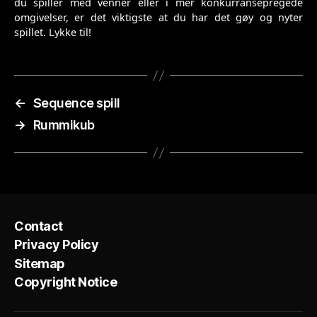
du spiller med venner eller i mer konkurransepregede
omgivelser, er det viktigste at du har det gøy og nyter
spillet. Lykke til!
←
Sequence spill
→
Rummikub
Contact
Privacy Policy
Sitemap
Copyright Notice