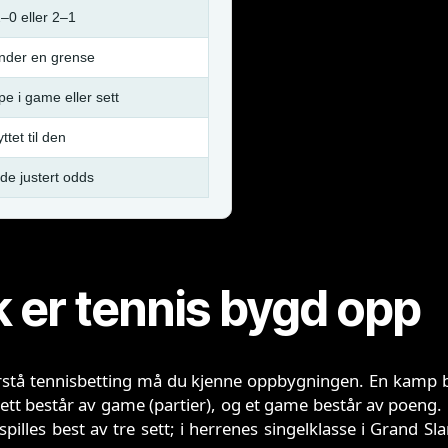
2–0 eller 2–1
 under en grense
mpe i game eller sett
ttet til den
e justert odds
k er tennis bygd opp
rstå tennisbetting må du kjenne oppbygningen. En kamp 
 sett består av game (partier), og et game består av poeng. 
pilles best av tre sett; i herrenes singelklasse i Grand Sla