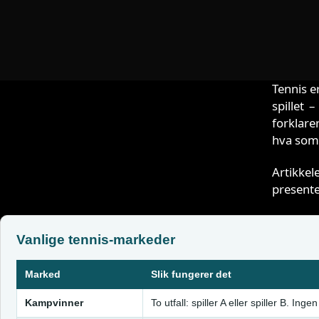
Tennis e
spillet
forklare
hva som 
Artikkel
presente
Vanlige tennis-markeder
Marked
Slik fungerer det
Kampvinner
To utfall: spiller A eller spiller B. Inge