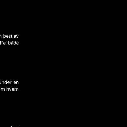
n best av
ffe både
 under en
n om hvem