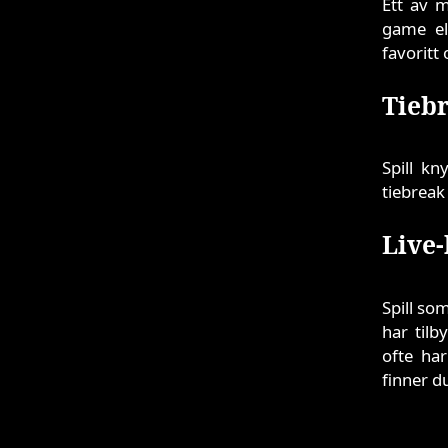
Ett av m
game el
favoritt 
Tieb
Spill kn
tiebreak
Live-
Spill s
har til
ofte ha
finner 