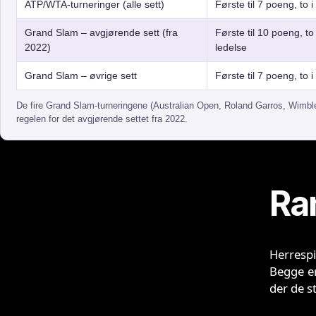
ATP/WTA-turneringer (alle sett)
Første til 7 poeng, to i
Grand Slam – avgjørende sett (fra
Første til 10 poeng, to 
2022)
ledelse
Grand Slam – øvrige sett
Første til 7 poeng, to i
De fire Grand Slam-turneringene (Australian Open, Roland Garros, Wim
regelen for det avgjørende settet fra 2022.
Ra
Herresp
Begge er
der de s