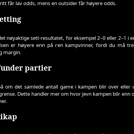
ritt får lav odds, mens en outsider får høyere odds.
etting
 det nøyaktige sett-resultatet, for eksempel 2–0 eller 2–1 i e
dsen er høyere enn på ren kampvinner, fordi du må tre
g margin.
/under partier
 på om det samlede antall game i kampen blir over eller
 grense. Dette handler mer om hvor jevn kampen blir en
er.
ikap