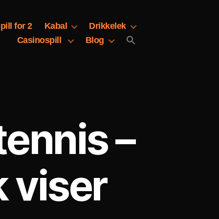
pill for 2
Kabal
Drikkelek
Casinospill
Blog
tennis –
k viser