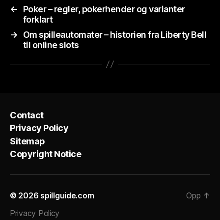
←
Poker – regler, pokerhender og varianter
forklart
→
Om spilleautomater – historien fra Liberty Bell
til online slots
Contact
Privacy Policy
Sitemap
Copyright Notice
© 2026
spillguide.com
Opp
↑
Privacy Policy