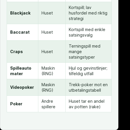
Kortspill; lav
Blackjack
Huset
husfordel med riktig
strategi
Kortspill med enkle
Baccarat
Huset
satsingsvalg
Terningspill med
Craps
Huset
mange
satsingstyper
Spilleauto
Maskin
Hjul og gevinstlinjer;
mater
(RNG)
tilfeldig utfall
Maskin
Trekk-poker mot en
Videopoker
(RNG)
utbetalingstabell
Andre
Huset tar en andel
Poker
spillere
av potten (rake)