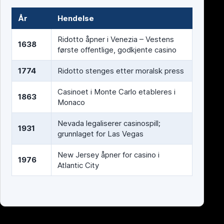
År
Hendelse
Ridotto åpner i Venezia – Vestens
1638
første offentlige, godkjente casino
1774
Ridotto stenges etter moralsk press
Casinoet i Monte Carlo etableres i
1863
Monaco
Nevada legaliserer casinospill;
1931
grunnlaget for Las Vegas
New Jersey åpner for casino i
1976
Atlantic City