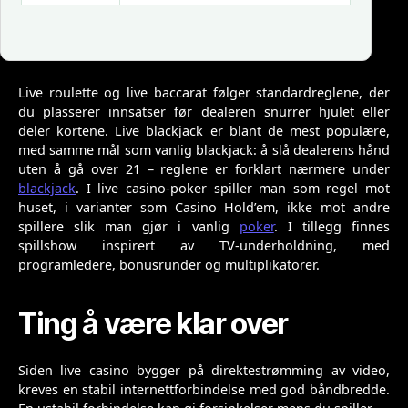
Live roulette og live baccarat følger standardreglene, der
du plasserer innsatser før dealeren snurrer hjulet eller
deler kortene. Live blackjack er blant de mest populære,
med samme mål som vanlig blackjack: å slå dealerens hånd
uten å gå over 21 – reglene er forklart nærmere under
blackjack
. I live casino-poker spiller man som regel mot
huset, i varianter som Casino Hold’em, ikke mot andre
spillere slik man gjør i vanlig
poker
. I tillegg finnes
spillshow inspirert av TV-underholdning, med
programledere, bonusrunder og multiplikatorer.
Ting å være klar over
Siden live casino bygger på direktestrømming av video,
kreves en stabil internettforbindelse med god båndbredde.