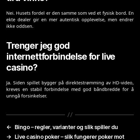
Nei. Husets fordel er den samme som ved et fysisk bord. En
ekte dealer gir en mer autentisk opplevelse, men endrer
ikke oddsen.
Trenger jeg god
internettforbindelse for live
casino?
Ja. Siden spillet bygger på direktestrømming av HD-video,
kreves en stabil forbindelse med god båndbredde for å
unngå forsinkelser.
←
Bingo – regler, varianter og slik spiller du
→
Live casino poker – slik fungerer poker mot