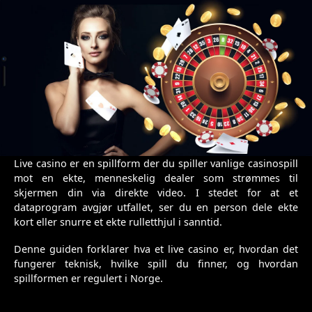
Live casino er en spillform der du spiller vanlige casinospill
mot en ekte, menneskelig dealer som strømmes til
skjermen din via direkte video. I stedet for at et
dataprogram avgjør utfallet, ser du en person dele ekte
kort eller snurre et ekte rulletthjul i sanntid.
Denne guiden forklarer hva et live casino er, hvordan det
fungerer teknisk, hvilke spill du finner, og hvordan
spillformen er regulert i Norge.