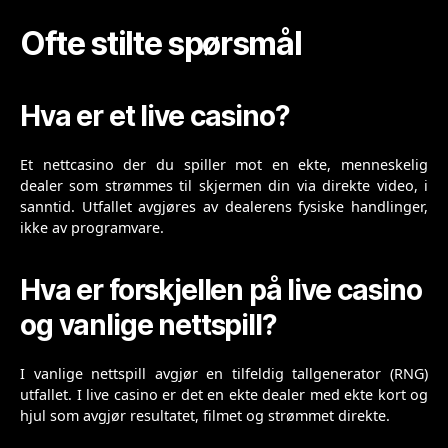
Ofte stilte spørsmål
Hva er et live casino?
Et nettcasino der du spiller mot en ekte, menneskelig
dealer som strømmes til skjermen din via direkte video, i
sanntid. Utfallet avgjøres av dealerens fysiske handlinger,
ikke av programvare.
Hva er forskjellen på live casino
og vanlige nettspill?
I vanlige nettspill avgjør en tilfeldig tallgenerator (RNG)
utfallet. I live casino er det en ekte dealer med ekte kort og
hjul som avgjør resultatet, filmet og strømmet direkte.