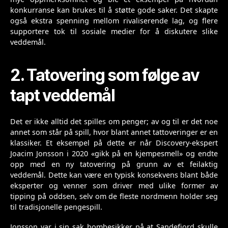
konkurranse kan brukes til å støtte gode saker. Det skapte
også ekstra spenning mellom rivaliserende lag, og flere
supportere tok til sosiale medier for å diskutere slike
veddemål.
2. Tatovering som følge av
tapt veddemål
Det er ikke alltid det spilles om penger; av og til er det noe
annet som står på spill, hvor blant annet tattoveringer er en
klassiker. Et eksempel på dette er når Discovery-ekspert
Joacim Jonsson i 2020 «gikk på en kjempesmell» og endte
opp med en ny tatovering på grunn av et feilaktig
veddemål. Dette kan være en typisk konsekvens blant både
eksperter og venner som driver med ulike former av
tipping på oddsen, selv om de fleste nordmenn holder seg
til tradisjonelle pengespill.
Jonsson var i sin sak bombesikker på at Sandefjord skulle