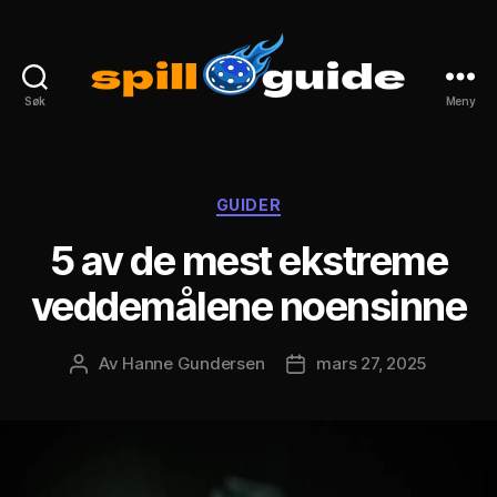
Søk
Meny
spillguide.com
Kategorier
GUIDER
5 av de mest ekstreme
veddemålene noensinne
Av
Hanne Gundersen
mars 27, 2025
Innleggsforfatter
Publiseringsdato