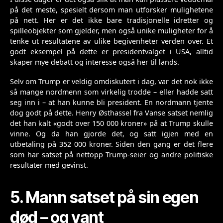
på det meste, spesielt dersom man utforsker mulighetene
på nett. Her er det ikke bare tradisjonelle idretter og
spilleobjekter som gjelder, men også unike muligheter for å
tenke ut resultatene av ulike begivenheter verden over. Et
godt eksempel på dette er presidentvalget i USA, alltid
skaper mye debatt og interesse også her til lands.
Selv om Trump er veldig omdiskutert i dag, var det nok ikke
så mange nordmenn som virkelig trodde – eller hadde satt
seg inn i – at han kunne bli president. En nordmann tjente
dog godt på dette. Henry Østhassel fra Vanse satset nemlig
det han kalt «godt over 150 000 kroner» på at Trump skulle
vinne. Og da han gjorde det, og satt igjen med en
utbetaling på 352 000 kroner. Siden den gang er det flere
som har satset på nettopp Trump-seier og andre politiske
resultater med gevinst.
5. Mann satset på sin egen
død – og vant