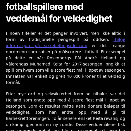
fotballspillere med
veddemål for veldedighet
I noen tilfeller er det penger involvert, men ikke alltid i
form av tradisjonelle pengespill på oddsen.
Ifølge
informasjon på sikrebettingsider.com
er det mange
nordmenn som satser på målscorere i fotball. Et eksempel
på dette er når Rosenborgs Pål André Helland og
Vålerengas Muhamed Keita før 2017-sesongen inngikk et
spill om hvem som ville score flest mål i løpet av sesongen.
Innsatsen var enkelt og greit 10 000 kroner til et veldedig
formål.
Etter mye ord og selvsikkerhet frem og tilbake, var det
Helland som endte opp med å score flest mål i løpet av
sesongen. Som et resultat måtte Keita donere beløpet til
veldedighet, som han endte opp med å gi til
Barnekreftforeningen. To år senere ønsket Keita revansj og
omkamp gjennom en ny runde. Disse veddemålene fikk
mye oppmerksomhet og ble et eksempel på hvordan