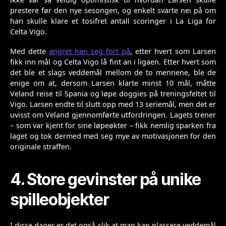
prestere før den nye sesongen, og enkelt svarte nei på om
han skulle klare et tosifret antall scoringer i La Liga for
Celta Vigo.
Med dette
angret han seg fort på
, etter hvert som Larsen
fikk inn mål og Celta Vigo lå fint an i ligaen. Etter hvert som
det ble et slags veddemål mellom de to mennene, ble de
enige om at, dersom Larsen klarte minst 10 mål, måtte
Veland reise til Spania og løpe doggies på treningsfeltet til
Vigo. Larsen endte til slutt opp med 13 seriemål, men det er
uvisst om Veland gjennomførte utfordringen. Lagets trener
– som var kjent for sine løpeøkter – fikk nemlig sparken fra
laget og tok dermed med seg mye av motivasjonen for den
originale straffen.
4. Store gevinster på unike
spilleobjekter
I disse dager er det også slik at man kan plassere veddemål