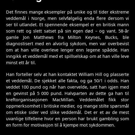
Det finnes mange eksempler på unike og til tider ekstreme
veddemål i Norge, men selvfølgelig enda flere dersom vi
ser til utlandet. Et spennende eksempel er en britisk mann
som rett og slett satset på sin egen død – og vant. 58-år
gamle Jon Matthews fra Milton Keynes, Bucks, ble
diagnostisert med en alvorlig sykdom, men var overbevist
om at han ville overleve lenger enn legene spådde. Han
inngikk et veddemål med et spillselskap om at han ville leve
minst ett år til.
Han forteller selv at han kontaktet William Hill og plasserte
et veddemål. De sjekket alle fakta, og ga 50/1 i odds. Han
veddet 100 pund og når han overvelde, satt han igjen med
en gevinst på 5 000 pund. Halvparten av dette ga han til
kreftorganisasjonen MacMillan. Veddemålet fikk stor
oppmerksomhet i britiske medier, og mange stilte spørsmål
om etiske sider ved slike veddemål. Det er et av de mest
uvanlige tilfellene hvor en person har brukt gambling som
en form for motivasjon til å kjempe mot sykdommen.