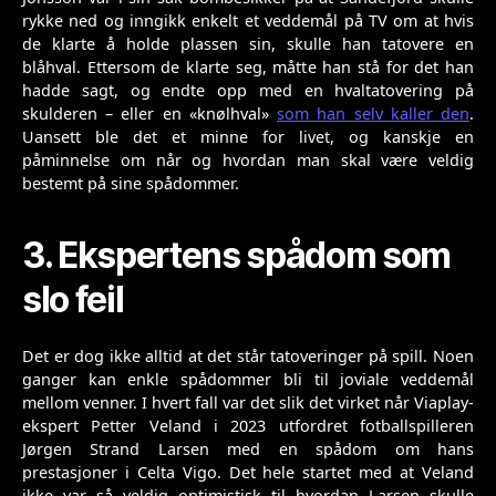
rykke ned og inngikk enkelt et veddemål på TV om at hvis
de klarte å holde plassen sin, skulle han tatovere en
blåhval. Ettersom de klarte seg, måtte han stå for det han
hadde sagt, og endte opp med en hvaltatovering på
skulderen – eller en «knølhval»
som han selv kaller den
.
Uansett ble det et minne for livet, og kanskje en
påminnelse om når og hvordan man skal være veldig
bestemt på sine spådommer.
3. Ekspertens spådom som
slo feil
Det er dog ikke alltid at det står tatoveringer på spill. Noen
ganger kan enkle spådommer bli til joviale veddemål
mellom venner. I hvert fall var det slik det virket når Viaplay-
ekspert Petter Veland i 2023 utfordret fotballspilleren
Jørgen Strand Larsen med en spådom om hans
prestasjoner i Celta Vigo. Det hele startet med at Veland
ikke var så veldig optimistisk til hvordan Larsen skulle